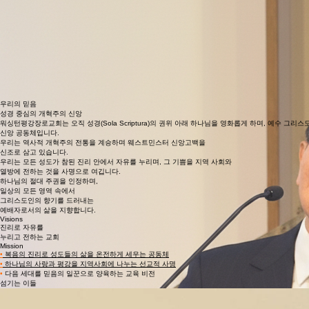
주일예배설교
홈
설교
선교
평강유치원
평강앨범
예배 라이브
교회 소개
수요예배설교
환영의 말
사랑으로 함께 걷는 우리 가족
안녕하세요.
우리 교회 홈페이지를 찾아주신 여러분을 진심으로 환영합니다.
워싱턴평강장로교회는 처음 오신 분들도 편안하게 쉴 수 있는
넉넉한 품과 따뜻한 웃음이 가득한 곳입니다.
우리는 서로의 아픔을 보듬고 기쁨을 나누며,
마치 한 가족처럼 함께 소중한
인생의 길을 걷고자 합니다.
2026년 오늘, 소외된 이웃을 돌보고
우리 자녀들이 밝게 자라도록 돕는 일에 마음을 모으고 있습니다.
행복한 이 여정에 당신을 초대합니다.
담임목사 서보창
우리의 믿음
성경 중심의 개혁주의 신앙
워싱턴평강장로교회는 오직 성경(Sola Scriptura)의 권위 아래 하나님을 영화롭게 하며, 예수 
신앙 공동체입니다.
우리는 역사적 개혁주의 전통을 계승하며 웨스트민스터 신앙고백을
신조로 삼고 있습니다.
우리는 모든 성도가 참된 진리 안에서 자유를 누리며, 그 기쁨을 지역 사회와
열방에 전하는 것을 사명으로 여깁니다.
하나님의 절대 주권을 인정하며,
일상의 모든 영역 속에서
그리스도인의 향기를 드러내는
예배자로서의 삶을 지향합니다.
Visions
진리로 자유를